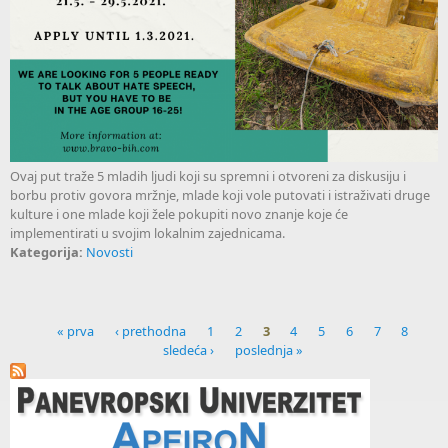
Ovaj put traže 5 mladih ljudi koji su spremni i otvoreni za diskusiju i
borbu protiv govora mržnje, mlade koji vole putovati i istraživati druge
kulture i one mlade koji žele pokupiti novo znanje koje će
implementirati u svojim lokalnim zajednicama.
Kategorija:
Novosti
« prva
‹ prethodna
1
2
3
4
5
6
7
8
sledeća ›
poslednja »
Pages