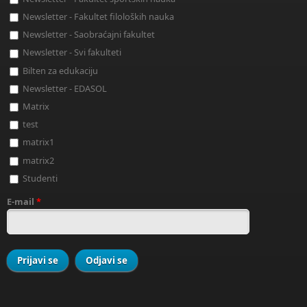
Newsletter - Fakultet filoloških nauka
Newsletter - Saobraćajni fakultet
Newsletter - Svi fakulteti
Bilten za edukaciju
Newsletter - EDASOL
Matrix
test
matrix1
matrix2
Studenti
E-mail
*