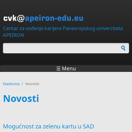
Skip to main content
Centar za vođenje karijere Panevropskog univerziteta
APEIRON
Forma za pretragu
☰ Menu
Naslovna
/
Novosti
Novosti
Mogućnost za zelenu kartu u SAD