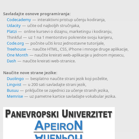
Savladajte osnove programiranja:
Codecademy
— interaktivni pristup učenju kodiranja,
Udacity
— učite od najboljih stručnjaka,
Platzi
— online kursevi o dizajnu, marketingu i kodiranju,
Thinkful — uz 1 na 1 mentorstvo pokrenite svoju karijeru,
Code.org
— počnite učiti kroz jednostavne tutorijale,
Treehouse
— naučite HTML, CSS, iPhone i mnoge druge aplikacije,
One Month
— naučite kreirati web-aplikacije u jednom mjesecu,
Dash
— naučite kreirati web-stranice.
Naučite nove strane jezike:
Duolingo
— besplatno naučite strani jezik koji poželite,
Lingvist
— u 200 sati savladajte strani jezik,
Busuu
— priključite se zajednici za učenje stranih jezika,
Memrise
— uz pametne kartice savladajte vokabular jezika.