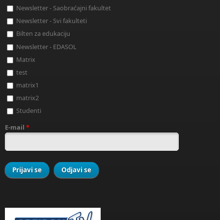
Newsletter - Saobraćajni fakultet
Newsletter - Svi fakulteti
Bilten za edukaciju
Newsletter - EDASOL
Matrix
test
matrix1
matrix2
Studenti
E-mail
*