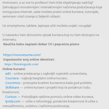
motivisani, a uz sve to profesori Vam loše objašnjavaju sadržaj?
Zahvaljujući inovativnijim i interaktivnijim načinima podučavanja koje
omogućava internet, sada možete pratiti online kurseve, tutorijale,
seminare i steći znanje iz željenih oblasti.
Uz smartphone, tablete, laptope učiti možete uvijek i svugdje!
U nastavku Vam donosimo spisak kurseva koji su Vam dostupni na
internetu.
Naučite kako napisati dobar CV i popratno pismo
https://novoresume.com/
Uspostavite svoj online identitet:
https://firstsiteguide.com/
Online kursevi:
edX
– online predavanja s najboljih svjetskih univerziteta,
Coursera
– najbolji besplatni online kursevi,
Coursmos
– pristupite kratkim kursevima kada god poželite,
Skillshare
— online kursevi i projekti koji će potaknuti Vašu
kreativnost,
Curious
— Poboljšajte vještine pomoću online video kurseva,
lynda.com
— učite o tehnologiji, potaknite kreativnost ili učite o
menadžmentu, vodstvu i načinima poslovanja.