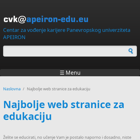
Skip to main content
Centar za vođenje karijere Panevropskog univerziteta
APEIRON
Forma za pretragu
☰ Menu
Naslovna
/
Najbolje web stranice za edukaciju
Najbolje web stranice za
edukaciju
Želite se educirati, no učenje Vam je postalo naporno i dosadno, niste