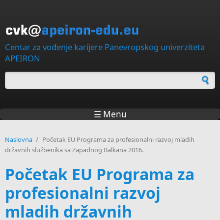
Skip to main content
Centar za vođenje karijere Panevropskog univerziteta
APEIRON
Forma za pretragu
☰ Menu
Naslovna
/
Početak EU Programa za profesionalni razvoj mladih
državnih službenika sa Zapadnog Balkana 2016.
Početak EU Programa za
profesionalni razvoj
mladih državnih