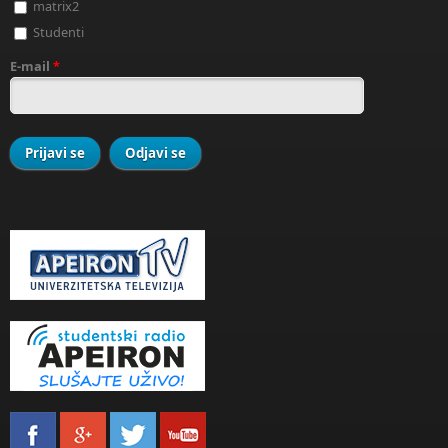
matrix2
Studenti
E-mail
*