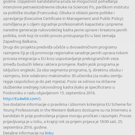
godine. Uspješnim kandidatima pruža se mogućnost pohađanja
intenzivne petnaestodnevne obuke na Sciences Po, pariškom institutu
za političke studije (Francuska). Obuka iz oblasti javne politike i
upravljanja (Executive Certificate in Management and Public Policy)
osmišljena je s ciljem izgradnje profesionalnih kapaciteta i pripreme
naredne generacije rukovodećeg kadra javne uprave i kreatora javnih
politika, onih koji će voditi proces pristupanja EU u šest zemalja
Zapadnog Balkana.
Drugi dio projekta predviđa učešće u dvosedmičnom programu
razmjene čiji je cilj promocija regionalne saradnje javnih uprava tokom
procesa integracija u EU kroz uspostavljanje prekograničnih veza
između budućih lidera i aktera promjene. Radni jezik programa je
isključivo engleski. Za oba segmenta programa, tj. direktnu obuku i
razmjenu, biće odabrano maksimalno 30 učesnika (za svaku zemlju
regije raspoloživo je do pet mjesta). Poziv se odnosi na državne
službenike srednjeg rukovodnog kadra (kako je specificirano u
Poslovniku o radu objavljenom 15. septembra 2016.
http://Eu4wb6.com/
).
Sve dodatne informacije o pravilima i izbornim kriterijima EU Scheme for
Young Professionals in the Western Balkans dostupne su na Internetu a
kandidati ih prije podnošenja prijave moraju pročitati i razumjeti. Proces
prijavljivanja je u toku, a krajnji rok za prijem prijava je 18:00 sati, 25.
septembra 2016. godine.
Detaljne informacije na
linku