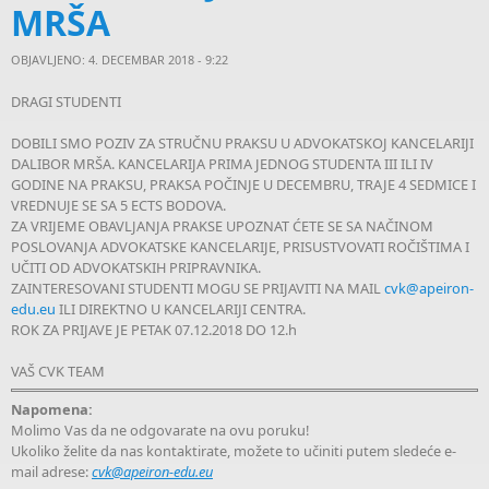
MRŠA
OBJAVLJENO: 4. DECEMBAR 2018 - 9:22
DRAGI STUDENTI
DOBILI SMO POZIV ZA STRUČNU PRAKSU U ADVOKATSKOJ KANCELARIJI
DALIBOR MRŠA. KANCELARIJA PRIMA JEDNOG STUDENTA III ILI IV
GODINE NA PRAKSU, PRAKSA POČINJE U DECEMBRU, TRAJE 4 SEDMICE I
VREDNUJE SE SA 5 ECTS BODOVA.
ZA VRIJEME OBAVLJANJA PRAKSE UPOZNAT ĆETE SE SA NAČINOM
POSLOVANJA ADVOKATSKE KANCELARIJE, PRISUSTVOVATI ROČIŠTIMA I
UČITI OD ADVOKATSKIH PRIPRAVNIKA.
ZAINTERESOVANI STUDENTI MOGU SE PRIJAVITI NA MAIL
cvk@apeiron-
edu.eu
ILI DIREKTNO U KANCELARIJI CENTRA.
ROK ZA PRIJAVE JE PETAK 07.12.2018 DO 12.h
VAŠ CVK TEAM
Napomena:
Molimo Vas da ne odgovarate na ovu poruku!
Ukoliko želite da nas kontaktirate, možete to učiniti putem sledeće e-
mail adrese:
cvk@apeiron-edu.eu