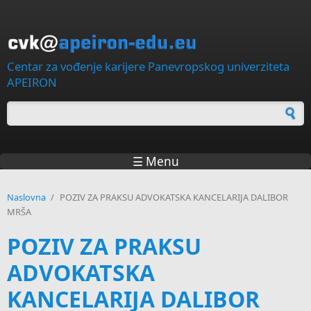
Skip to main content
Centar za vođenje karijere Panevropskog univerziteta
APEIRON
Forma za pretragu
☰ Menu
Naslovna
/
POZIV ZA PRAKSU ADVOKATSKA KANCELARIJA DALIBOR
MRŠA
POZIV ZA PRAKSU
ADVOKATSKA
KANCELARIJA DALIBOR