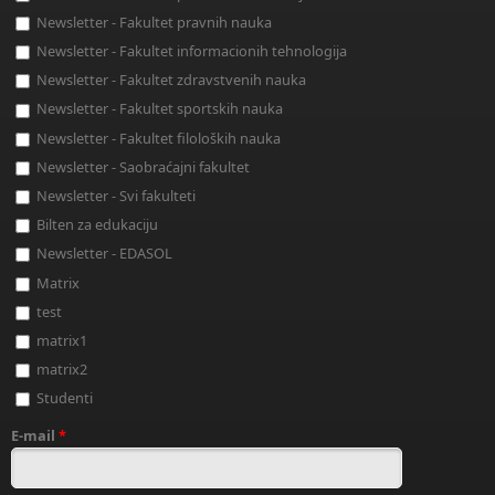
Newsletter - Fakultet pravnih nauka
Newsletter - Fakultet informacionih tehnologija
Newsletter - Fakultet zdravstvenih nauka
Newsletter - Fakultet sportskih nauka
Newsletter - Fakultet filoloških nauka
Newsletter - Saobraćajni fakultet
Newsletter - Svi fakulteti
Bilten za edukaciju
Newsletter - EDASOL
Matrix
test
matrix1
matrix2
Studenti
E-mail
*