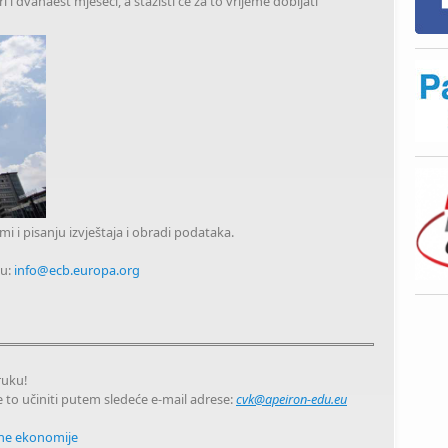
ri i dvanaest mjeseci, a stažisti će za to vrijeme dobijati
mi i pisanju izvještaja i obradi podataka.
su:
info@ecb.europa.org
ruku!
e to učiniti putem sledeće e-mail adrese:
cvk@apeiron-edu.eu
vne ekonomije