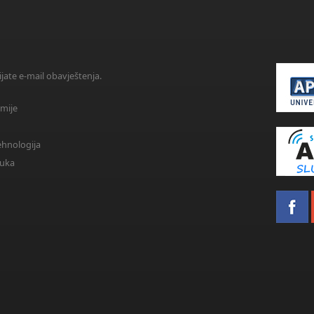
ijate e-mail obavještenja.
omije
ehnologija
auka