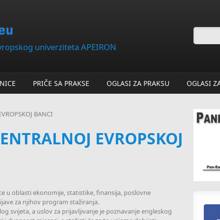
Forma
evropskog univerziteta APEIRON
NICE
PRIČE SA PRAKSE
OGLASI ZA PRAKSU
OGLASI Z
 EVROPSKOJ BANCI
CENTRALNOJ EVROPSKOJ
u oblasti ekonomije, statistike, finansija, poslovne
rijave za njihov program stažiranja.
elog svijeta, a uslov za prijavljivanje je poznavanje engleskog