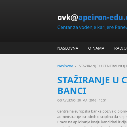
Skip to main content
Centar za vođenje karijere Pan
NASLOVNA
O NAMA
RADIO
Naslovna
/
STAŽIRANJE U CENTRALNOJ
STAŽIRANJE U 
BANCI
OBJAVLJENO: 30. MAJ 2016 - 10:51
Centralna evropska banka poziva diplomce 
administracije i srodnih disciplina da se p
Pravo na apliciranje imaju kandidati iz cij