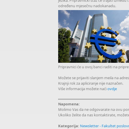
jezika. Pripravnički staž će trajati između t
određenu mjesečnu nadokanadu.
Pripravnici će u ovoj banci raditi na pripre
Možete se prijaviti slanjem meila na adre
Krajnji rok za apliciranje nije naznačen.
Više informacija možete naći
ovdje
Napomena:
Molimo Vas da ne odgovarate na ovu po
Ukoliko želite da nas kontaktirate, možet
Kategorija:
Newsletter - Fakultet poslo