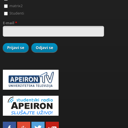
matrix2
Studenti
E-mail
*