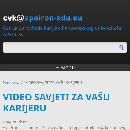
Skip to main content
Centar za vođenje karijere Panevropskog univerziteta
APEIRON
Forma za pretragu
☰ Menu
Naslovna
/
VIDEO SAVJETI ZA VAŠU KARIJERU
VIDEO SAVJETI ZA VAŠU
KARIJERU
Dragi studenti,
Ako želite da se informišete o načinu na koji je potrebno da kreirate svoj