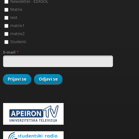
Newsletter - EDASOL
Matrix
test
matrix1
matrix2
Studenti
E-mail
*