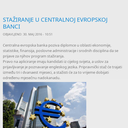
Stu
STAŽIRANJE U CENTRALNOJ EVROPSKOJ
prez
BANCI
OBJAVLJENO: 30. MAJ 2016 - 10:51
Centralna evropska banka poziva diplomce u oblasti ekonomije,
statistike, finansija, poslovne administracije i srodnih disciplina da se
prijave za njihov program stažiranja.
Pravo na apliciranje imaju kandidati iz cijelog svijeta, a uslov za
prijavljivanje je poznavanje engleskog jezika. Pripravnički staž će trajati
između tri i dvanaest mjeseci, a stažisti će za to vrijeme dobijati
određenu mjesečnu nadokanadu.