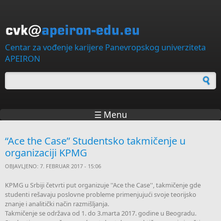
Skip to main content
Centar za vođenje karijere Panevropskog univerziteta
APEIRON
Forma za pretragu
☰ Menu
“Ace the Case” Studentsko takmičenje u
organizaciji KPMG
OBJAVLJENO: 7. FEBRUAR 2017 - 15:06
KPMG u Srbiji četvrti put organizuje ''Ace the Case'', takmičenje gde
studenti rešavaju poslovne probleme primenjujući svoje teorijsko
znanje i analitički način razmišljanja.
Takmičenje se održava od 1. do 3.marta 2017. godine u Beogradu.