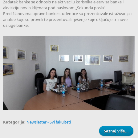
Zadatak banke se odnosio na aktivaciju korisnika e-servisa banke i
akviziciju novih klijenata pod naslovom „Sekunda posla“.
Pred članovima uprave banke studentice su prezentovale istraživanja i
analize koje su proveli te prezentovali rješenje koje uključuje tri nove
usluge banke.
Kategorija:
Newsletter - Svi fakulteti
Saznaj više...
Član