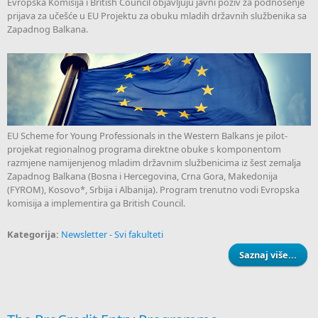
Evropska Komisija i British Council objavljuju javni poziv za podnošenje
prijava za učešće u EU Projektu za obuku mladih državnih službenika sa
Zapadnog Balkana.
EU Scheme for Young Professionals in the Western Balkans je pilot-
projekat regionalnog programa direktne obuke s komponentom
razmjene namijenjenog mladim državnim službenicima iz šest zemalja
Zapadnog Balkana (Bosna i Hercegovina, Crna Gora, Makedonija
(FYROM), Kosovo*, Srbija i Albanija). Program trenutno vodi Evropska
komisija a implementira ga British Council.
Kategorija:
Newsletter - Svi fakulteti
Saznaj više...
Po
Pro
prof