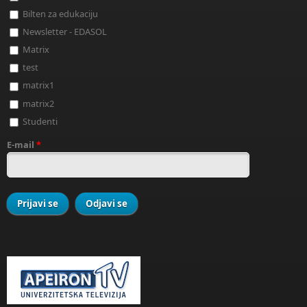
Bilten za edukaciju
Newsletter - EDASOL
Matrix
test
matrix1
matrix2
Studenti
E-mail
*