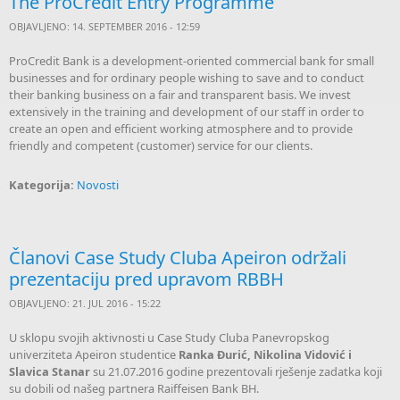
The ProCredit Entry Programme
OBJAVLJENO: 14. SEPTEMBER 2016 - 12:59
služ
Z
ProCredit Bank is a development-oriented commercial bank for small
businesses and for ordinary people wishing to save and to conduct
their banking business on a fair and transparent basis. We invest
extensively in the training and development of our staff in order to
create an open and efficient working atmosphere and to provide
friendly and competent (customer) service for our clients.
Kategorija:
Novosti
Članovi Case Study Cluba Apeiron održali
prezentaciju pred upravom RBBH
OBJAVLJENO: 21. JUL 2016 - 15:22
U sklopu svojih aktivnosti u Case Study Cluba Panevropskog
univerziteta Apeiron studentice
Ranka Đurić, Nikolina Vidović i
Slavica Stanar
su 21.07.2016 godine prezentovali rješenje zadatka koji
su dobili od našeg partnera Raiffeisen Bank BH.