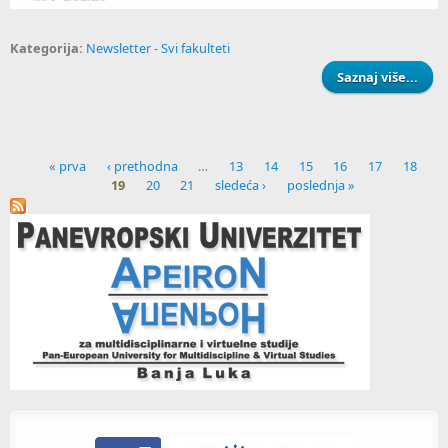
Kategorija:
Newsletter - Svi fakulteti
Saznaj više...
EMP
« prva
‹ prethodna
…
13
14
15
16
17
18
19
20
21
sledeća ›
poslednja »
Pages