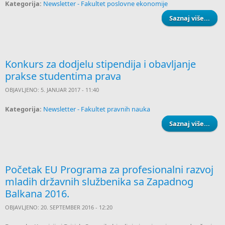
Kategorija:
Newsletter - Fakultet poslovne ekonomije
Saznaj više...
OBA
ST
KOJ
Konkurs za dodjelu stipendija i obavljanje
PR
prakse studentima prava
ZA 
OBJAVLJENO: 5. JANUAR 2017 - 11:40
RAIF
Kategorija:
Newsletter - Fakultet pravnih nauka
Saznaj više...
Kon
stip
oba
Početak EU Programa za profesionalni razvoj
mladih državnih službenika sa Zapadnog
stud
Balkana 2016.
OBJAVLJENO: 20. SEPTEMBER 2016 - 12:20