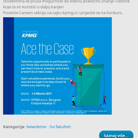
Studentima se pruža mogućnost da steknu praktično znanje i veštine
koje će im koristiti u daljoj karijeri
Posetite Careers sekciju na sajtu kpmg.rs i prijavite se na konkurs.
Kategorija:
Newsletter - Svi fakulteti
Saznaj više...
abo