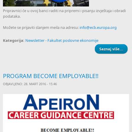
Pripravnici će u ovoj banci raditi na pripremi i pisanju izvještaja i obradi
podataka.
Možete se prijaviti slanjem meila na adresu:
info@ecb.europa.org
Kategorija:
Newsletter - Fakultet poslovne ekonomije
Saznaj više...
STA
CEN
EV
PROGRAM BECOME EMPLOYABLE!!
OBJAVLJENO: 28. MART 2016 - 15:46