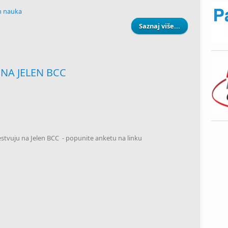
ih nauka
Saznaj više...
about POZIV 
NA JELEN BCC
stvuju na Jelen BCC - popunite anketu na linku