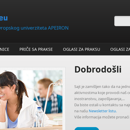
Forma
evropskog univerziteta APEIRON
NICE
PRIČE SA PRAKSE
OGLASI ZA PRAKSU
OGLASI Z
Dobrodošli
Sajt je zamišljen tako da na je
aktivnostima koje provodi naš ce
inostranstvu, zapošljavanja,...
Da biste ostali u kontaktu sa na
na našu
Newsletter listu.
Više informacija možete pronaći 