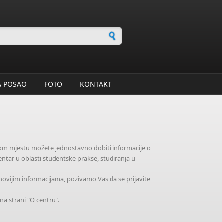
 za pretragu
A POSAO
FOTO
KONTAKT
dnom mjestu možete jednostavno dobiti informacije o
ntar u oblasti studentske prakse, studiranja u
jnovijim informacijama, pozivamo Vas da se prijavite
na strani "O centru".