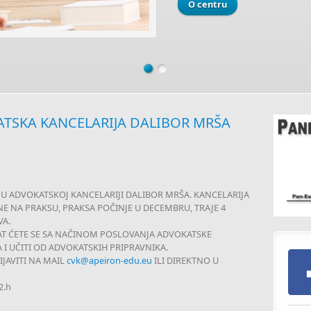
O centru
ATSKA KANCELARIJA DALIBOR MRŠA
 U ADVOKATSKOJ KANCELARIJI DALIBOR MRŠA. KANCELARIJA
INE NA PRAKSU, PRAKSA POČINJE U DECEMBRU, TRAJE 4
VA.
AT ĆETE SE SA NAČINOM POSLOVANJA ADVOKATSKE
 I UČITI OD ADVOKATSKIH PRIPRAVNIKA.
JAVITI NA MAIL
cvk@apeiron-edu.eu
ILI DIREKTNO U
2.h