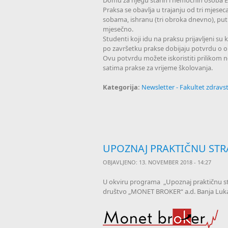
Domu za njegu starih i nemoćnih osoba Eg
Praksa se obavlja u trajanju od tri mjese
sobama, ishranu (tri obroka dnevno), putn
mjesečno.
Studenti koji idu na praksu prijavljeni su 
po završetku prakse dobijaju potvrdu o o
Ovu potvrdu možete iskoristiti prilikom 
satima prakse za vrijeme školovanja.
Kategorija:
Newsletter - Fakultet zdrav
UPOZNAJ PRAKTIČNU STR
OBJAVLJENO: 13. NOVEMBER 2018 - 14:27
U okviru programa
„Upoznaj praktičnu s
društvo „MONET BROKER“ a.d. Banja Lu