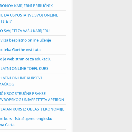
IRONOV KARIJERNI PRIRUČNIK
TE DA USPOSTATIVE SVOJ ONLINE
TITET?
O SAVJETI ZA VAŠU KARIJERU
ovi za besplatno online učenje
lioteka Goethe instituta
olje web stranice za edukaciju
TVOREN KONKURS ZA NOVI CIKLUS PLAĆENE STRUČNE PRAKSE DOMU ZA
H LICA EGGERODE, NJEMAČKA ZA STUDENTE SESTRINSTVA U AKADEMSKOJ
PLATNI ONLINE TOEFL KURS
2018/19 GODINI
PLATNI ONLINE KURSEVI
MAČKOG
IČ KROZ STRUČNE PRAKSE
EVROPSKOG UNIVERZITETA APEIRON
PLATAN KURS IZ OBLASTI EKONOMIJE
ne kurs - Istražujemo engleski:
a Carta