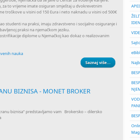
gerode, Njemačka da se jave u Centar za vođenje karijere.
APE
ca, za to vrijeme imate osiguran smještaj u dvokrevetnim
e troškove u visini od 150 Eura i neto naknadu u visini od 500€
ŽELI
IDEN
kao studenti na praksi, imaju zdravstveno i socijalno osiguranje i
bavljenoj praksi na njemačkom jeziku.
VIDE
nostrifikacije diplome u Njemačkoj kao dokaz o realizovanim
Sajt
eBib
stvenih nauka
Najb
Saznaj više...
about O
NJEGU STARI
BES
BES
NJE
ANU BIZNISA - MONET BROKER
VOD
PAN
tranu biznisa“
predstavljamo vam
Brokersko – dilersko
BES
ka
Onli
Magn