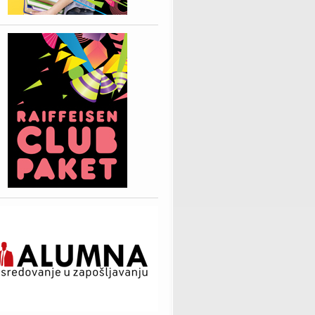
MO NAŠE KOLEGE NA JELEN BCC
ZA STUDENTE INFORMATIKE - RAZVOJ MREŽNE APLIKACIJE