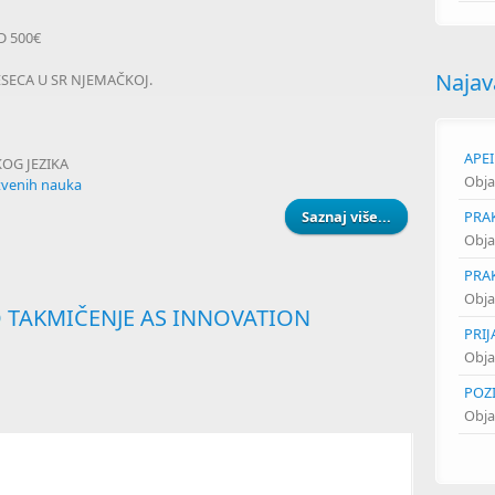
D 500€
Najav
ESECA U SR NJEMAČKOJ.
APEI
OG JEZIKA
Obja
stvenih nauka
PRA
Saznaj više...
about STIPEND
Obja
PRA
Obja
 TAKMIČENJE AS INNOVATION
PRI
Obja
POZ
Obja