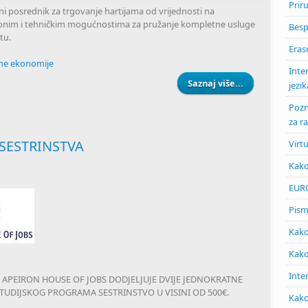
Prir
ni posrednik za trgovanje hartijama od vrijednosti na
acionim i tehničkim mogućnostima za pružanje kompletne usluge
Besp
štu.
Eras
vne ekonomije
Inte
Saznaj više...
about UPOZNA
jezik
Pozn
za r
 SESTRINSTVA
Virt
Kako
EUR
Pism
Kako
Kako 
Inte
APEIRON HOUSE OF JOBS DODJELJUJE DVIJE JEDNOKRATNE
E STUDIJSKOG PROGRAMA SESTRINSTVO U VISINI OD 500€.
Kako