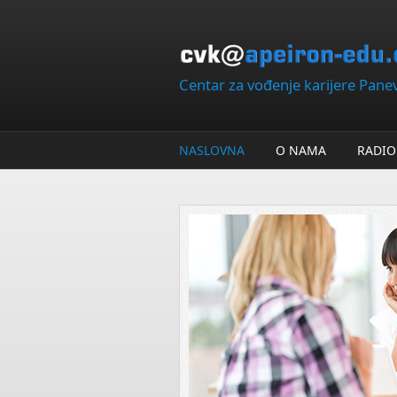
Skip to main content
Centar za vođenje karijere Pan
NASLOVNA
O NAMA
RADIO