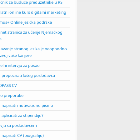
učnik za buduće preduzetnike u RS
latni online kurs digitalni marketing
mus+ Online jezička podrška
rnet stranica za učenje Njemačkog
J PRAKTIČNU STRANU BIZNISA - MONET BROKER
a
avanje stranog jezika je neophodno
azvoj vaše karijere
uelni intervju za posao
 prepoznati lošeg poslodavca
OPASS CV
o preporuke
 napisati motivaciono pismo
aplicirati za stipendiju?
rvju sa poslodavcem
 napisati CV (biografiju)