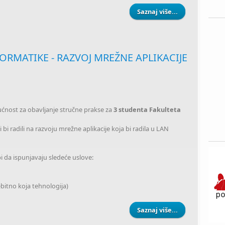
Saznaj više...
about PODRŽI
ORMATIKE - RAZVOJ MREŽNE APLIKACIJE
nost za obavljanje stručne prakse za
3 studenta Fakulteta
i radili na razvoju mrežne aplikacije koja bi radila u LAN
bi da ispunjavaju sledeće uslove:
bitno koja tehnologija)
Saznaj više...
about PRAKSA 