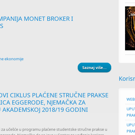
MPANIJA MONET BROKER I
S
vne ekonomije
Saznaj više...
about DANAS 
Koris
VI CIKLUS PLAĆENE STRUČNE PRAKSE
WEB 
LICA EGGERODE, NJEMAČKA ZA
U AKADEMSKOJ 2018/19 GODINI
UPUT
PRA
UPUT
i za učešće u programu plaćene studentske stručne prakse u
PRA